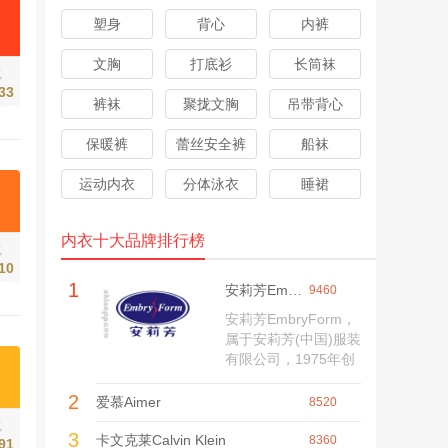
塑身
背心
内裤
文胸
打底衫
长筒袜
气
33
裤袜
聚拢文胸
吊带背心
保暖裤
蕾丝安全裤
船袜
运动内衣
分体泳衣
睡裙
内衣十大品牌排行榜
气
10
1
安莉芳EmbryForm
9460
安莉芳EmbryForm，
属于安莉芳(中国)服装
有限公司，1975年创
于香港，全线内衣产
2
品供应商，主要从事
爱慕Aimer
8520
内衣、文胸、泳衣等
气
3
系列产品的设计、生
卡文克莱Calvin Klein
8360
91