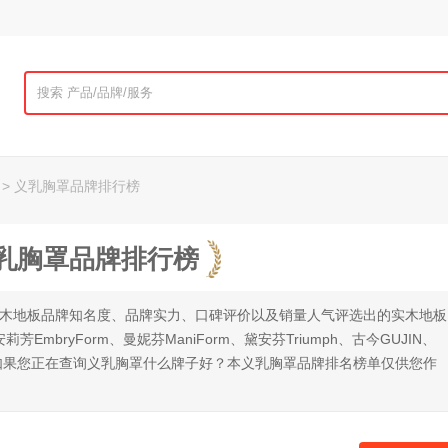
> 义乳胸罩品牌排行榜
义乳胸罩品牌排行榜
实木地板品牌知名度、品牌实力、口碑评价以及销量人气评选出的实木地板
EmbryForm、曼妮芬ManiForm、黛安芬Triumph、古今GUJIN、
o等，如果您正在查询义乳胸罩什么牌子好？本义乳胸罩品牌排名榜单仅供您作