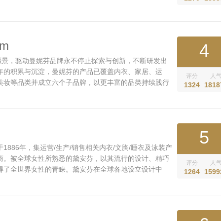
rm
4
的愿景，驱动曼妮芬品牌永不停止探索与创新，不断研发出
年的积累与沉淀，曼妮芬的产品已覆盖内衣、家居、运
评分
人
美妆等品类并成立六个子品牌，以更丰富的品类持续践行
1324
1818
品质生活方式。...
5
1886年，集运营/生产/销售相关内衣/文胸/睡衣及泳装产
商。被全球女性所熟悉的黛安芬，以其流行的设计、精巧
评分
人
得了全世界女性的青睐。黛安芬在全球各地设立设计中
1264
1599
师，分布在全球11个国家，全球化的原料供应和采购，给
..