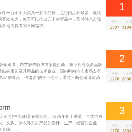
1
秋冬一百余个大类几千多个品种，是行内品种最多、规格
的开发实力，每天可以推出几十款新品种，及时补充市场
评分
人
各地消费者的不同需求。...
1307
3194
2
品牌领跑者，内衣服饰解决方案提供商，旗下拥有众多品牌
质贴身服饰及其用品的技术企业，国内时尚内衣市场占有
评分
人
秉承“创造美，传递爱”的企业使命，通过不断创造满足消
1278
2038
、科技、文化的产品和体验，实现对“美”的追求和创造，
..
orm
3
属于安莉芳(中国)服装有限公司，1975年创于香港，全线内衣
衣、文胸、泳衣等系列产品的设计、生产、经营的企业，
评分
人
睐。...
1270
1833