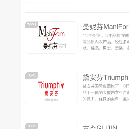
TOP.4
曼妮芬ManiFo
“百年企业，百年品牌”
高品质内衣产品。经过多
动、棉品、男士、童装、
舒适、功能与美学平衡的高
TOP.5
黛安芬Triumph
黛安芬国际集团旗下，创于
品于一体的大型内衣生产
的做工、优良的面料，赢
心，拥有超过200位设计
黛安芬产品以优质的保障。.
TOP.6
古今GUJIN