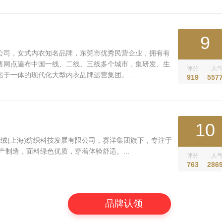
9
公司，女式内衣知名品牌，东莞市优秀民营企业，拥有有
售网点遍布中国一线、二线、三线多个城市，集研发、生
评分
人
于一体的现代化大型内衣品牌运营集团。...
919
557
10
于北极绒(上海)纺织科技发展有限公司，赛洋集团旗下，专注于
产制造，面料绿色优质，穿着体验舒适。...
评分
人
763
286
品牌认领