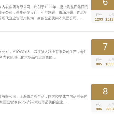
6
古今内衣集团有限公司，始创于1988年，是上海益民集团商
资子公司，是集研发设计、生产制造、市场营销、物流配
评分
人
现代企业管理架构为一身的全品类内衣集团公司。...
1293
1513
7
公司，MiiOW猫人，武汉猫人制衣有限公司生产，专注
尚内衣的现代化大型品牌运营集团...
评分
人
865
1039
8
业有限公司，上海市名牌产品，国内较早成立的品牌保暖
居服/贴身内衣/裤袜/家纺等品类的企业。...
评分
人
906
830