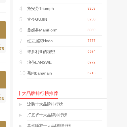
产、经营的企业，产
4
黛安芬Triumph
品以时尚精巧深受消
8258
费者青睐。
5
古今GUJIN
8250
6
曼妮芬ManiForm
8089
7
红豆居家Hodo
7777
气
75
8
维多利亚的秘密
6984
9
浪莎LANSWE
6972
10
蕉内bananain
6713
十大品牌排行榜推荐
气
26
▸
泳装十大品牌排行榜
▸
打底裤十大品牌排行榜
▸
真丝睡衣十大品牌排行榜