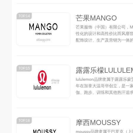
TOP.14
芒果MANGO
芒果服饰（中国）有限公司，Ma
性化的设计和高性价比而风靡
配饰设计、生产及营销为一体的
以时尚、摩登、流行、大都会
也迅速传递西班牙时装的形象
与众不同的漂亮选择...
TOP.15
露露乐檬LULULE
lululemon品牌隶属于露露乐蒙贸易
年在加拿大温哥华创立，是一
伽、跑步、训练和其他热汗追求。
点，被誉为"加拿大第一专业运动品
TOP.16
摩西MOUSSY
moussy品牌隶属于巴罗克（