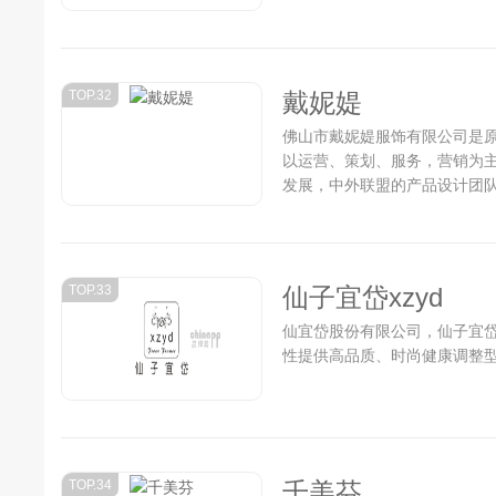
神公司主要经营“邦迪·斯顿”
的人士提供更完美的服饰、为
好的平台。...
TOP.32
戴妮媞
佛山市戴妮媞服饰有限公司是
以运营、策划、服务，营销为主
发展，中外联盟的产品设计团
走向行业高级品牌产业链文化
术、直接消费市场的一体化集团公
TOP.33
仙子宜岱xzyd
仙宜岱股份有限公司，仙子宜岱x
性提供高品质、时尚健康调整型女
TOP.34
千美芬