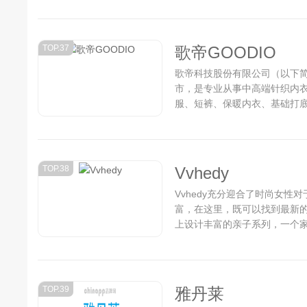
城市，品牌影响力位居同行业前
TOP.37
歌帝GOODIO
歌帝科技股份有限公司（以下简
市，是专业从事中高端针织内
服、短裤、保暖内衣、基础打
18个省及一二线城市。...
TOP.38
Vvhedy
Vvhedy充分迎合了时尚女性
富，在这里，既可以找到最新的
上设计丰富的亲子系列，一个家庭
承了英国时尚设计中的个性与自
爱的各种品类，将品牌打造成女性
TOP.39
雅丹莱