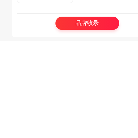
级的研发、生产及服务团队，
用户的使用习惯及市场的实际
工业、轨道交通系统用户的无机材
品牌收录