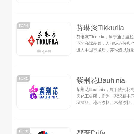
所生产。华润漆采用欧洲最先进
位居国内前列,木器涂料更是稳居
TOP.4
芬琳漆Tikkurila
芬琳漆Tikkurila，属于
下的高端品牌，以顶级环保和
进入中国市场后，芬琳漆以优
著名建筑工程和高档公寓项目
楼，北京儿童医院等。在201
今，芬琳漆已经成为中国涂料市
TOP.5
紫荆花Bauhinia
紫荆花Bauhinia，属于紫
氏化工集团，作为一家深耕中国
墙涂料、地坪涂料、木器涂料
坝、风电等特种涂料、防水材
FDA、美国CPC、美国USD
JIS、中国绿色建材产品认证
国家级绿色工厂、CNAS国家认
TOP.6
都芳Düfa