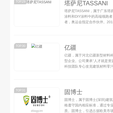
TOP.29
塔萨尼TASSANI
塔萨尼TASSANI，属于广东
涂料和DIY涂料中的高端领跑
者，奥运会指定合作伙伴。201
资人民币2300万元新建生产研
意大利艺术涂料生产基地，以
料经销商代理加盟的首选品牌。.
TOP.30
亿疆
亿疆，属于河北亿疆新型材料
型企业。公司秉承“人才就是资
科技团队专心攻克建筑材料零污
款纯无机自主产权产品。无机涂
TOP.31
固博士
固博士，属于‌固博士(深圳)
格遵守国内相应标准，通过专
质。固博士，引进占据欧美市场