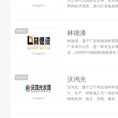
河北省中山国故里灵寿，背依
势和技术优势，倾力打造集勘
为一体的新型科研型企业，总占地面
TOP.22
林德漆
林德漆，属于广东林德涂料有限公
广东省中山市，是一家专业从
业，2009年与德国林德集团
新环保配方，在高起点，严要
在各大城市建立了强大的销售
业三赢的经营宗旨。推出产品
漆、多彩漆、地坪漆、聚酯漆
TOP.23
沃鸿光
主营品牌—林德漆先后荣获上
十大品牌等荣誉，并与中铁集
沃鸿光，属于辽宁鸿光涂料科技
期合作关系。...
计、生产、销售施工为一体的
销售杭州、南京、济南、重庆
沈阳、西安、长春、长沙、福
台、太原、合肥、南昌、南宁、