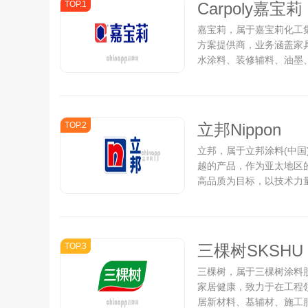
TOP.1
Carpoly嘉宝莉
嘉宝莉，属于嘉宝莉化工
方案提供商，业务涵盖家
水涂料、装修辅料、油墨
品牌创立于1993年，现
商，在木器涂料及建筑涂料
TOP.2
立邦Nippon
立邦，属于立邦涂料(中
越的产品，作为亚太地区
高品质为目标，以技术力
求。立邦业务范围广泛，
涂料、卷材涂料、重防腐涂
TOP.3
三棵树SKSHU
三棵树，属于三棵树涂料股
家居健康，致力于在工程
居新材料、基辅材、施工