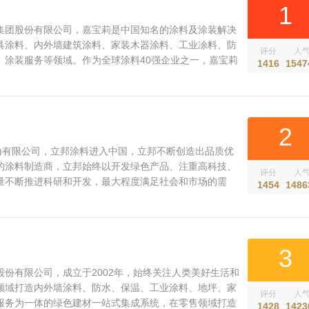
1
集团股份有限公司，嘉宝莉是中国知名的涂料及涂装解决
具涂料、内外墙建筑涂料、家装木器涂料、工业凃料、防
评分
人
、涂装服务等领域。作为全球涂料40强企业之一，嘉宝莉
1416
1547
旗下有9大生产基地。 是中国知名的涂料及涂装方案提供
等民用涂料领域优势明显。...
2
国)有限公司，立邦涂料进入中国，立邦不断创造出品质优
的涂料制造商，立邦始终以开发绿色产品、注重高科技、
评分
人
量不断推进科研和开发，最大程度满足社会和市场的需
1454
1486
涉及到多种领域，其中的建筑涂料、汽车涂料、一般工业
料、粉末涂料等更是在行业里名列前茅。...
3
份有限公司，成立于2002年，始终关注人类美好生活和
领域打造内外墙涂料、防水、保温、工业涂料、地坪、家
评分
人
服务为一体的绿色建材一站式集成系统，在零售领域打造
1428
1423