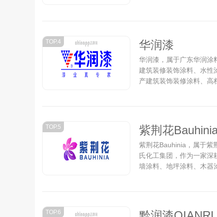
乳胶漆、艺术漆、美丽乡
和马上住服务的美好生活解
TOP.4
华润漆
华润漆，属于广东华润涂料
建筑装修装饰涂料、水性
产建筑装饰装修涂料、高
所生产。华润漆采用欧洲
位居国内前列,木器涂料更
TOP.5
紫荆花Bauhini
紫荆花Bauhinia，
氏化工集团，作为一家深
墙涂料、地坪涂料、木器
坝、风电等特种涂料、防
FDA、美国CPC、美国
JIS、中国绿色建材产
国家级绿色工厂、CNAS
TOP.6
黔润漆QIANR