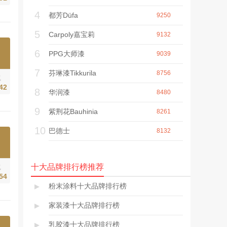
品、注重高科技、高
4
都芳Düfa
品质为目标，以技术
9250
力量不断推进科研和
5
Carpoly嘉宝莉
9132
开发，最大程度满足
社会和市场的需求。
6
PPG大师漆
9039
立邦业务范围广泛，
涉及到多种领域，其
7
芬琳漆Tikkurila
8756
中的建筑涂料、汽车
气
涂料、一般工业涂
42
8
华润漆
8480
料、卷材涂料、重防
腐涂料、粉末涂料等
9
紫荆花Bauhinia
8261
更是在行业里名列前
茅。
10
巴德士
8132
十大品牌排行榜推荐
气
54
▸
粉末涂料十大品牌排行榜
▸
家装漆十大品牌排行榜
▸
乳胶漆十大品牌排行榜