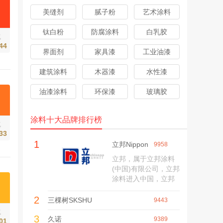
美缝剂
腻子粉
艺术涂料
钛白粉
防腐涂料
白乳胶
气
44
界面剂
家具漆
工业油漆
建筑涂料
木器漆
水性漆
油漆涂料
环保漆
玻璃胶
涂料十大品牌排行榜
气
33
1
立邦Nippon
9958
立邦，属于立邦涂料
(中国)有限公司，立邦
涂料进入中国，立邦
不断创造出品质优越
2
的产品，作为亚太地
三棵树SKSHU
9443
区的涂料制造商，立
气
3
邦始终以开发绿色产
久诺
9389
01