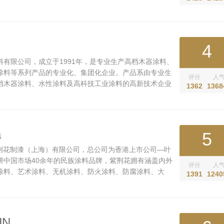
村、胶黏剂、基辅材、防水涂料、科创板“七位一体”产品
决方案。...
4
有限公司，成立于1991年，是专业生产高档木器涂料、
涂料等系列产品的专业化、集团化企业。产品系由专业生
评分
人
档木器涂料、水性涂料及高科技工业涂料的高新技术企业
1362
1368
最先进的生产设备和自动化配色系统制造,产品产销量长期
是稳居国内行业龙头地位。...
a
5
属于紫荆花制漆（上海）有限公司，总公司为香港上市公司—叶
耕中国市场40余年的民族涂料品牌，紫荆花拥有涵盖内外
评分
人
涂料、艺术涂料、无机涂料、防火涂料、防腐涂料、大
1391
1240
水材料、辅材等全体系产品，拥有德国蓝天使、美国
USDA生物基认证、美国绿色卫士金级认证、法国A+、日本
品认证、中国环境标志产品认证等多项国内外权威认证，拥有
国家认可实验室等一系列品牌硬核实力。...
UN