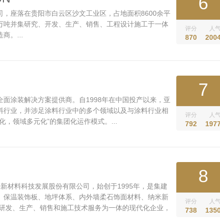
6
，座落在贵阳市白云区沙文工业区，占地面积8600余平
万吨并集研究、开发、生产、销售、工程设计施工于一体
评分
人
。...
870
200
7
面涂装解决方案提供商。自1998年在中国投产以来，亚
料行业，并涉足涂料行业中的多个领域以及与涂料行业相
评分
人
化，领域多元化”的集团化运作模式。...
792
197
8
思特新材料科技发展股份有限公司，始创于1995年，是集建
、保温装饰板、地坪体系、内外墙柔石饰面材料、纳米新
评分
人
的研发、生产、销售和施工技术服务为一体的现代化企业，
738
135
保温”系统解决方案供应商。...