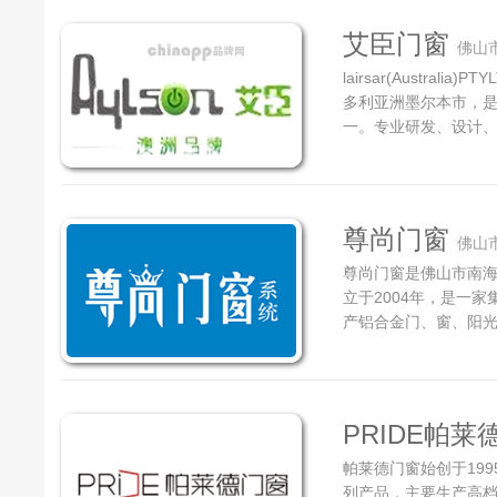
艾臣门窗
佛山
lairsar(Austra
多利亚洲墨尔本市，
一。专业研发、设计
墙、无锁孔安全门、
活品质，是所有高档
配套产品。
尊尚门窗
佛山
尊尚门窗是佛山市南
立于2004年，是一
产铝合金门、窗、阳光
现已发展成为一家自建
造企业之一。
PRIDE帕莱
帕莱德门窗始创于19
列产品，主要生产高