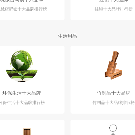
机械密码锁十大品牌排行榜
挂锁十大品牌排行榜
生活用品
环保生活十大品牌
竹制品十大品牌
环保生活十大品牌排行榜
竹制品十大品牌排行榜