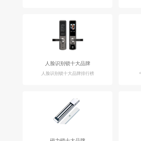
人脸识别锁十大品牌
人脸识别锁十大品牌排行榜
磁力锁十大品牌