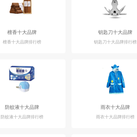
檀香十大品牌
钥匙刀十大品牌
檀香十大品牌排行榜
钥匙刀十大品牌排行榜
防蚊液十大品牌
雨衣十大品牌
防蚊液十大品牌排行榜
雨衣十大品牌排行榜