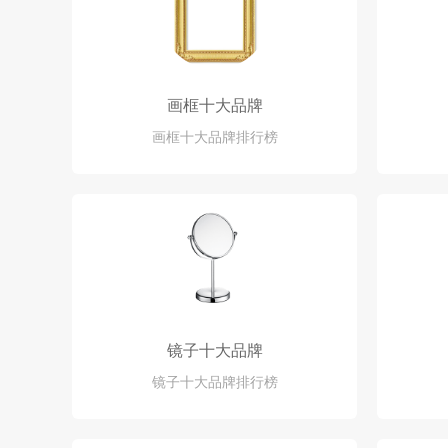
画框十大品牌
画框十大品牌排行榜
镜子十大品牌
镜子十大品牌排行榜