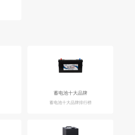
蓄电池十大品牌
蓄电池十大品牌排行榜