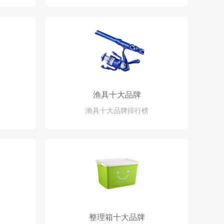
渔具十大品牌
渔具十大品牌排行榜
牌
整理箱十大品牌