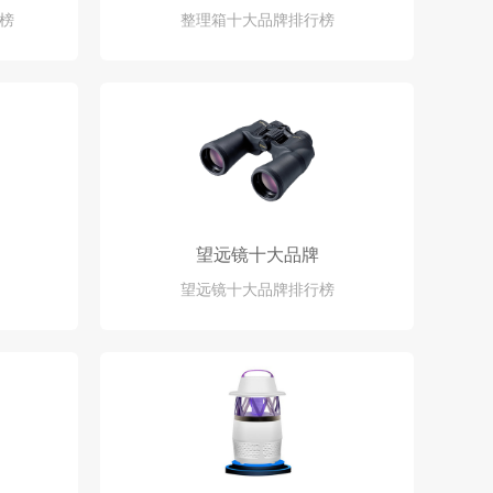
榜
整理箱十大品牌排行榜
望远镜十大品牌
望远镜十大品牌排行榜