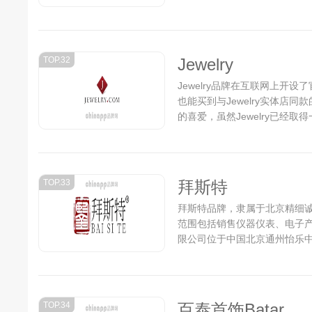
TOP.32
Jewelry
Jewelry品牌在互联网上开设
也能买到与Jewelry实体店同
的喜爱，虽然Jewelry已经
成为行业中的最顶尖品牌努力..
TOP.33
拜斯特
拜斯特品牌，隶属于北京精细诚光
范围包括销售仪器仪表、电子
限公司位于中国北京通州怡乐中
一家放大镜、显微镜、查尔斯
折射仪、偏光镜、硬度笔、手
刻刀、木刻刀、油画刀、保养
司...
TOP.34
百泰首饰Batar