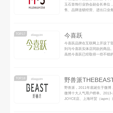
玉石首饰行业协会副会长单位
售、品牌连锁经营、进出口业务
TOP.17
今喜跃
今喜跃品牌在互联网上开设了
到与今喜跃实体店同款的商品
虽然今喜跃已经取得一些不错
中的最顶尖品牌努力...
TOP.18
野兽派THEBEAS
野兽派，2011年底诞生于微博
微博十大人气用户榜单。2013
JOYCE店、上海环贸（iap
里、成都远洋太古里开设风格各异
誉为中国高端品牌O2O的先行者.