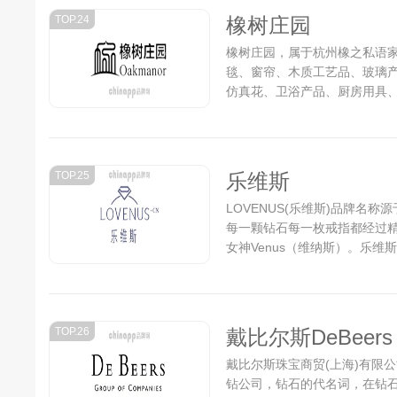
TOP.24
橡树庄园
橡树庄园，属于杭州橡之私语
毯、窗帘、木质工艺品、玻璃
仿真花、卫浴产品、厨房用具
司(自然人投资或控股)。 杭
号，是一家陶瓷工艺品、铁艺
画、工艺摆件、水晶产品、树
品、装饰品等产品的经销批发的公
TOP.25
乐维斯
LOVENUS(乐维斯)品牌名称源
每一颗钻石每一枚戒指都经过
女神Venus（维纳斯）。乐
间；一生相伴，一世相随！它
人，是恋人们追求极致衷诚爱情的
TOP.26
戴比尔斯DeBeers
戴比尔斯珠宝商贸(上海)有限
钻公司，钻石的代名词，在钻