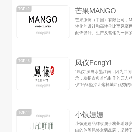
TOP.42
芒果MANGO
芒果服饰（中国）有限公司，Ma
性化的设计和高性价比而风靡
配饰设计、生产及营销为一体的
以时尚、摩登、流行、大都会
也迅速传递西班牙时装的形象
与众不同的漂亮选择...
TOP.43
凤仪FengYi
“凤仪”源自水墨江南，因为共
承，发扬古典首饰制作的匠人精
仪”始终坚持让这样灿烂优秀的民
TOP.44
小镇姗姗
小镇姗姗品牌隶属于杭州瑶姗
由的休闲风格女装品牌，坚持