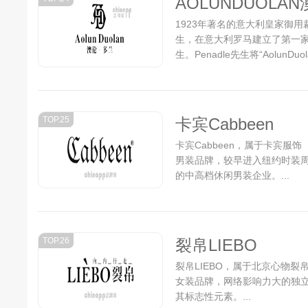
AOLUNDUOLA
1923年著名的意大利皇家御用裁缝“A
生，在意大利罗马建立了第一家休闲
生。Penadle先生将“Aolu
道、德国的凯迪门隆等最具服
在各城市风靡，无不传递着成
界名流人士的青睐。 ...
TOP.25
卡宾Cabbeen
卡宾Cabbeen，属于卡宾服
男装品牌，较早进入纽约时装周
的中高档休闲男装企业。...
TOP.26
裂帛LIEBO
裂帛LIEBO，属于北京心物
女装品牌，网络影响力大的独
其标志性元素。...