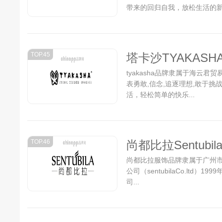
带来的回归自我，放松生活的
修饰了颈部线条，让领口不再
一份细腻收藏安放，丝丝缕缕让整
TOP.45
塔卡沙TYAKASH
tyakasha品牌隶属于海云君
表勇敢,信念,追逐理想,敢于挑
活，轻松简单的快乐...
TOP.46
尚都比拉Sentubil
尚都比拉服饰品牌隶属于广州市
公司（sentubilaCo.lt
司...