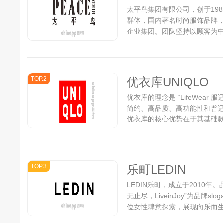
太平鸟集团有限公司，创于198
群体，国内著名时尚服饰品牌
企业集团。团队坚持以顾客为中
合于产品创新，每年向市场推出1
TOP.2
优衣库UNIQLO
优衣库的理念是 “LifeWea
简约、高品质、高功能性和普
优衣库的核心优势在于其基础款
绒服等。...
TOP.3
乐町LEDIN
LEDIN乐町，成立于2010
无止尽，LiveinJoy”为品牌
位女性肆意探索，展现向乐而
列，将少女感巧妙融合，挖掘女