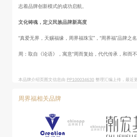
志着品牌创新模式的成功启航。
文化铸魂，定义民族品牌新高度
“真爱无界，天赐福缘，周界福珠宝”，“周界福”品牌
周：取自《论语》，寓意“周而复始，代代传承，和而
界：源于《后汉书·马融传》，倡导“奢俭之中，以礼为
化的卓然风采。其延伸之意“眼界、世界、无界”，彰
本品牌介绍页图文信息由
PP100034630
整理汇编上传，最近更新
福：源自《荀子·天论》，“师其类者谓之福”，传递向
周界福相关品牌
结。
构建生态产业链，开启珠宝行业新纪元