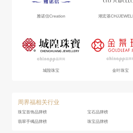
周界福此次启航，不仅是门店的拓展，更是其精心布局的
量，确保“与众不同”的稀缺价值与独特体验。此举旨
雅诺信Creation
潮宏基CHJJEWEL
周界福珠宝金行总裁杨佳潞表示：“我们深信，数字经
满足消费者对美好生活的向往，更是为了汇聚行业力量
力。”
周界福数字经济旗舰店在全国（香港）启航，标志着中
画卷正徐徐展开。
城隍珠宝
金叶珠宝
周界福相关行业
珠宝首饰品牌榜
宝石品牌榜
翡翠手镯品牌榜
珠宝品牌榜