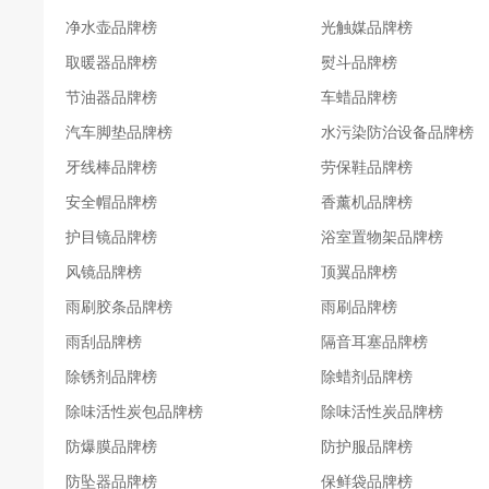
净水壶品牌榜
光触媒品牌榜
我们的价值观：
取暖器品牌榜
熨斗品牌榜
严格遵循正直、诚实的商业操守以卓越的品质、价值和
节油器品牌榜
车蜡品牌榜
创始力和领导力成为备受尊崇的企业楷模、
汽车脚垫品牌榜
水污染防治设备品牌榜
牙线棒品牌榜
劳保鞋品牌榜
安全帽品牌榜
香薰机品牌榜
护目镜品牌榜
浴室置物架品牌榜
风镜品牌榜
顶翼品牌榜
雨刷胶条品牌榜
雨刷品牌榜
雨刮品牌榜
隔音耳塞品牌榜
除锈剂品牌榜
除蜡剂品牌榜
除味活性炭包品牌榜
除味活性炭品牌榜
防爆膜品牌榜
防护服品牌榜
防坠器品牌榜
保鲜袋品牌榜