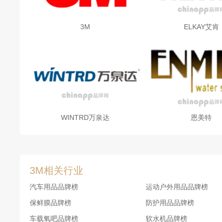
3M公司以其为员工提供创新的环境而著称，视革新为其
3M
ELKAY艾肯
都要开发200多种新产品。它那传奇般的注重创新的精
美国企业排行榜，其中有10年3M公司均名列前10名。
新产品不是自然诞生的。3M公司的知识创新秘诀之一
于产品研究和开发，这相当于一般公司的二倍，更重要
WINTRD万泉达
恩美特
公司文化突出表现为鼓励创新的企业精神。3M公司的
发挥好主意的威力。新产品不是自然诞生的。3M公司
约7%的年销售额用于产品研究和开发，这相当于一般
平的、有挑战性的、没有偏见的、大家分工协作式的工
3M相关行业
发挥主观能动性，为其提供创新方面的指导与自由。冒
汽车用品品牌榜
运动户外用品品牌榜
保鲜膜品牌榜
防护用品品牌榜
3M的成功是基于对多个卓越科技平台的开发和交互使
车载氧吧品牌榜
软水机品牌榜