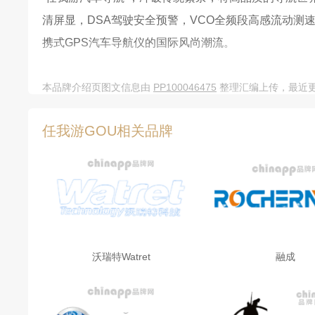
清屏显，DSA驾驶安全预警，VCO全频段高感流动测速
携式GPS汽车导航仪的国际风尚潮流。
无数次技术创新突破，不断改变汽车导航仪常规概念。
本品牌介绍页图文信息由
PP100046475
整理汇编上传，最近更新
整机高频震荡测试，100000次按键测试、抗紫外光
任我游GOU相关品牌
多项严格品控检测，保证“任我游GPS”以其专业、成
2005年，作为巨星代言计划身价炙手可热的国际巨星
力。
2007年，“任我游汽车导航”再掀GPS中国市场营销
视“NBA赛场”，专题网站落户第一大门户网站新浪网，
沃瑞特Watret
融成
“任我游汽车导航”，大幕正在拉开，精彩尽在期待……